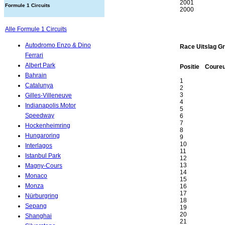
2001
Formule 1 Circuits
2000
Alle Formule 1 Circuits
Autodromo Enzo & Dino
Race Uitslag Gr
Ferrari
Albert Park
Positie
Coure
Bahrain
1
Catalunya
2
3
Gilles-Villeneuve
4
Indianapolis Motor
5
Speedway
6
7
Hockenheimring
8
Hungaroring
9
10
Interlagos
11
Istanbul Park
12
13
Magny-Cours
14
Monaco
15
Monza
16
17
Nürburgring
18
Sepang
19
20
Shanghai
21