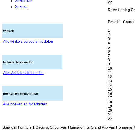
Silverstone
22
Suzuka
Race Uitslag Gr
Positie
Coure
1
Winkels
2
3
Alle winkels vervoersmiddelen
4
5
6
7
8
Mobiele Telefoon fun
9
10
11
Alle Mobiele telefoon fun
12
13
14
15
16
Boeken en Tijdschriften
17
18
Alle boeken en tijdschriften
19
20
21
22
Burato.nl Formule 1 Circuits, Circuit van Hungaroring, Grand Prix van Hongarije