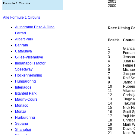
2001
Formule 1 Circuits
2000
Alle Formule 1 Circuits
Autodromo Enzo & Dino
Race Uitslag Gr
Ferrari
Albert Park
Positie
Coure
Bahrain
1
Giancar
Catalunya
2
Fernan
3
Jenson
Gilles-Villeneuve
4
Juan P
Indianapolis Motor
5
Felipe
Speedway
6
Michae
7
Jacque
Hockenheimring
8
Ralf S
Hungaroring
9
Jarno T
10
Rubens
Interlagos
11
Vitanto
Istanbul Park
12
Christi
13
Tiago 
Magny-Cours
14
Takuma
Monaco
15
Nick He
Monza
16
Scott 
17
Yuji Ide
Nürburgring
18
Christi
Sepang
19
Mark W
20
David 
Shanghai
21
Nico R