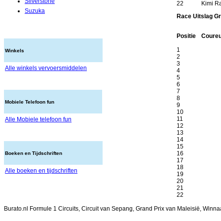
Silverstone
22
Kimi R
Suzuka
Race Uitslag Gr
Positie
Coure
1
Winkels
2
3
Alle winkels vervoersmiddelen
4
5
6
7
8
Mobiele Telefoon fun
9
10
11
Alle Mobiele telefoon fun
12
13
14
15
16
Boeken en Tijdschriften
17
18
Alle boeken en tijdschriften
19
20
21
22
Burato.nl Formule 1 Circuits, Circuit van Sepang, Grand Prix van Maleisië, Winn